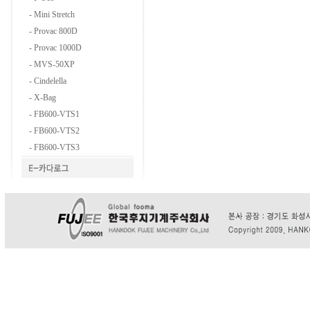
-
Mini Stretch
-
Provac 800D
-
Provac 1000D
-
MVS-50XP
-
Cindelella
-
X-Bag
-
FB600-VTS1
-
FB600-VTS2
-
FB600-VTS3