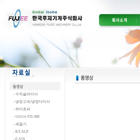
-
수직슬라이서
-
냉장고속/냉장다이서
-
하이초퍼
-
다이서 FD-300
-
세절기
-
KT-ALP
-
F-S19